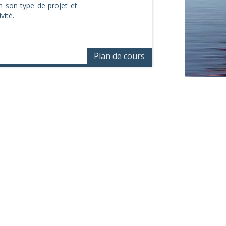
n son type de projet et
vité.
Plan de cours