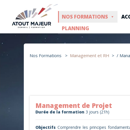
NOS FORMATIONS
AC
PLANNING
Nos Formations >
Management et RH
>
/ Mana
Management des hommes
(10)
Management et Gestion de projet
(2)
Management de Projet
Ressources Humaines et Compétences Mét
Durée de la formation
3 jours (21h)
Techniques de Management
(10)
Objectifs
Comprendre les principes fondament