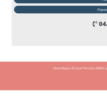
Plann
04.
Atout Majeur 60 Quai Perrache 69002 Ly